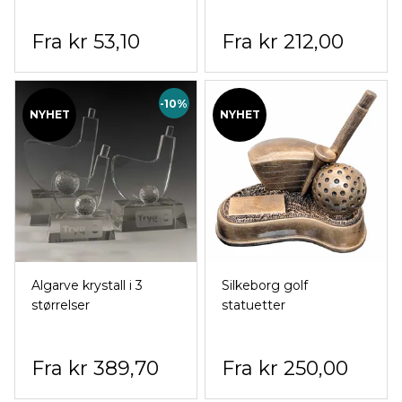
kr 53,10
kr 212,00
-10%
NYHET
NYHET
Algarve krystall i 3
Silkeborg golf
størrelser
statuetter
kr 389,70
kr 250,00