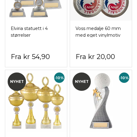
Elviria statuett i 4
Voss medalje 60 mm
størrelser
med eget vinylmotiv
kr 54,90
kr 20,00
-10%
-10%
NYHET
NYHET