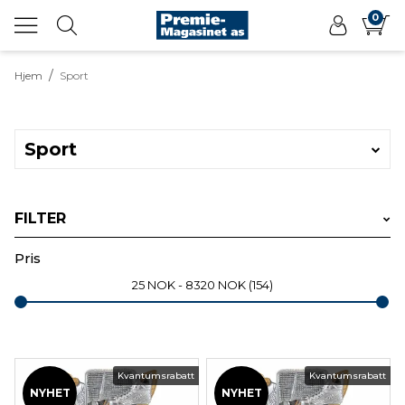
0
/
Hjem
Sport
Sport
FILTER
Velg produkttype
Pris
25
NOK
8320
NOK
154
Velg sportsgren
Kvantumsrabatt
Kvantumsrabatt
NYHET
NYHET