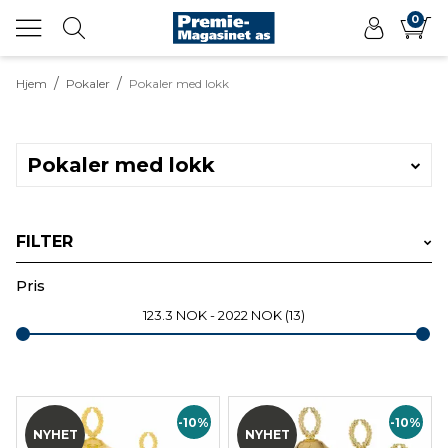
0
/
/
Hjem
Pokaler
Pokaler med lokk
Pokaler med lokk
FILTER
Velg produkttype
Pris
123.3
NOK
2022
NOK
13
Velg sportsgren
-10%
-10%
NYHET
NYHET