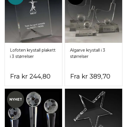
Lofoten krystall plakett
Algarve krystall i 3
i 3 størrelser
størrelser
kr 244,80
kr 389,70
NYHET