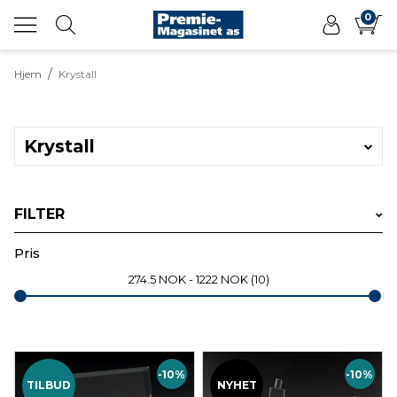
0
/
Hjem
Krystall
Krystall
FILTER
Velg produkttype
Pris
274.5
NOK
1222
NOK
10
Velg sportsgren
-10%
-10%
TILBUD
NYHET