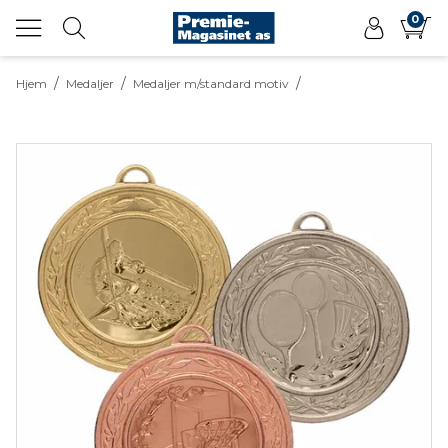
0
/
/
/
Hjem
Medaljer
Medaljer m/standard motiv