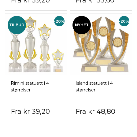
kr 39,20
kr 33,60
-20%
-20%
TILBUD
NYHET
Rimini statuett i 4
Island statuett i 4
størrelser
størrelser
kr 39,20
kr 48,80