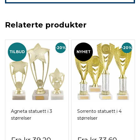
Relaterte produkter
-20%
-20%
TILBUD
NYHET
Agneta statuett i 3
Sorrento statuett i 4
størrelser
størrelser